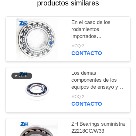
productos similares
CITA
VR
En el caso de los
rodamientos
SHOW
importados
22218KEJW33
MOQ:2
MAPA
tamaño:90*160*40mm
CONTACTO
DEL
SITIO
Los demás
componentes de los
equipos de ensayo y
POLÍTICA
ensayo de la industria
MOQ:2
DE
de la construcción
CONTACTO
PRIVACIDAD
ZH Bearings suministra
22218CC/W33