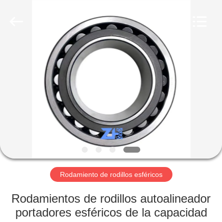
2026
ZhongHong
bearing
Co.,
LTD..
All
Rights
Reserved.
HOGAR
PRODUCTOS
SOBRE
NOSOTROS
VIAJE
DE
Rodamiento de rodillos esféricos
LA
Rodamientos de rodillos autoalineador
FÁBRICA
portadores esféricos de la capacidad