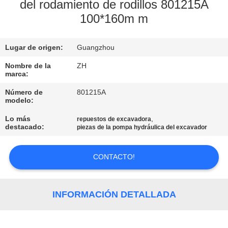
del rodamiento de rodillos 801215A
100*160m m
CONTROL
DE
Lugar de origen:
Guangzhou
CALIDAD
Nombre de la
ZH
marca:
ÉNTRENOS
Número de
801215A
EN
modelo:
CONTACTO
Lo más
,
repuestos de excavadora
destacado:
piezas de la pompa hydráulica del excavador
CON
CONTACTO!
NOTICIAS
INFORMACIÓN DETALLADA
PIDA
UNA