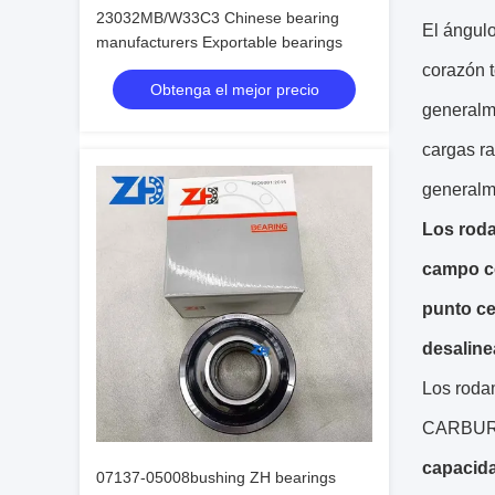
23032MB/W33C3 Chinese bearing
El ángulo
manufacturers Exportable bearings
corazón t
Obtenga el mejor precio
generalm
cargas ra
generalme
Los roda
campo com
punto cen
desalin
Los rodam
CARBUR
capacida
07137-05008bushing ZH bearings