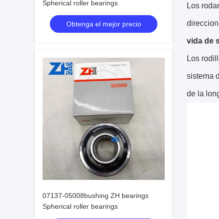
Spherical roller bearings
Los roda
direccion
Obtenga el mejor precio
vida de 
Los rodil
sistema d
de la lon
07137-05008bushing ZH bearings
Spherical roller bearings