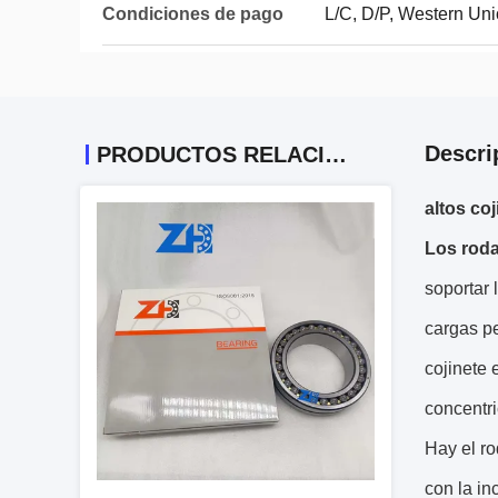
Condiciones de pago
L/C, D/P, Western U
Descri
PRODUCTOS RELACIONADOS
altos co
Los roda
soportar 
cargas pe
cojinete 
concentri
Hay el ro
con la in