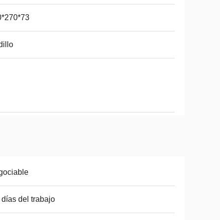
0*270*73
illo
gociable
 días del trabajo