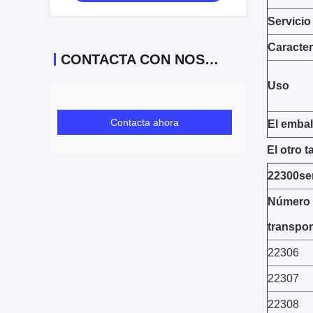
reductores, rodamientos para
máquinas de papel, rodamientos de
Servicio
rodillos esféricos
Caracter
CONTACTA CON NOSOTROS
Uso
Contacta ahora
El embal
El otro 
22300se
Número 
transpor
22306
22307
22308