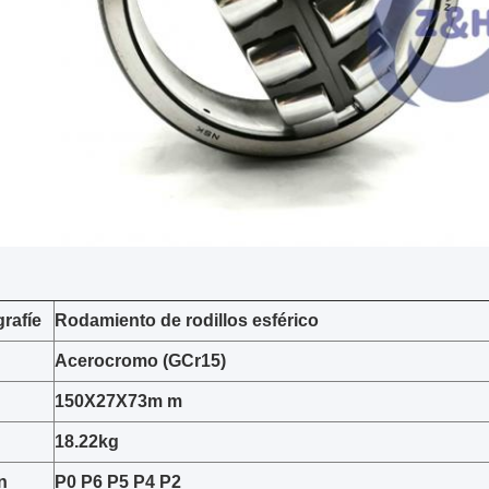
rafíe
Rodamiento de rodillos esférico
Acerocromo (GCr15)
150X27X73m m
18.22kg
n
P0 P6 P5 P4 P2