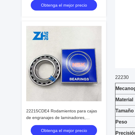
Obtenga el mejor precio
22230
Mecanog
Material
Tamaño
22215CDE4 Rodamientos para cajas
de engranajes de laminadores,
Peso
rodamientos para vehículos
Obtenga el mejor precio
ferroviarios, rodamientos para
Precisió