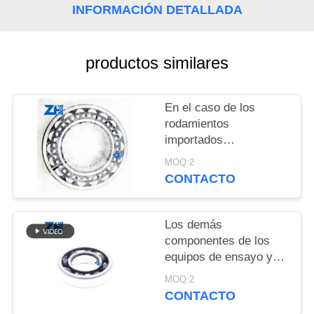
CITA
INFORMACIÓN DETALLADA
VR
productos similares
SHOW
En el caso de los
MAPA
rodamientos
DEL
importados
22218KEJW33
SITIO
MOQ:2
tamaño:90*160*40mm
CONTACTO
POLÍTICA
Los demás
DE
componentes de los
PRIVACIDAD
equipos de ensayo y
ensayo de la industria
MOQ:2
de la construcción
CONTACTO