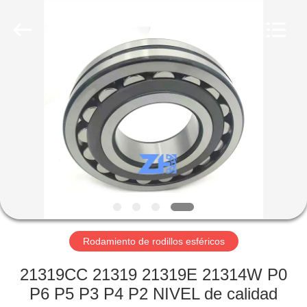
2026
ZhongHong
bearing
Co.,
LTD..
All
Rights
Reserved.
HOGAR
PRODUCTOS
SOBRE
NOSOTROS
VIAJE
DE
Rodamiento de rodillos esféricos
LA
21319CC 21319 21319E 21314W P0
FÁBRICA
P6 P5 P3 P4 P2 NIVEL de calidad