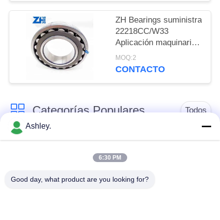
ZH Bearings suministra
22218CC/W33
Aplicación maquinaria,
etc.
MOQ:2
CONTACTO
Categorías Populares
Todos
Ashley.
rodamiento de
rodamiento de
rodillos esféricos
rodillos cónicos
6:30 PM
Good day, what product are you looking for?
Rodamientos de
rodamiento de
bloques de
rodillos cilíndricos
almohadillas