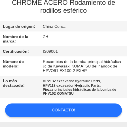
CHROME ACERO Rodamiento de
rodillos esférico
CONTROL
DE
Lugar de origen:
China Corea
CALIDAD
Nombre de la
ZH
marca:
ÉNTRENOS
Certificación:
IS09001
EN
Número de
Recambios de la bomba principal hidráulica
CONTACTO
modelo:
jic de Kawasaki KOMATSU del handok de
HPVO91 EX100-2 EXHP
CON
Lo más
,
HPV132 excavador Hydraulic Parts
destacado:
,
HPV118 excavador Hydraulic Parts
Piezas principales hidráulicas de la bomba de
NOTICIAS
PHV102 KOMATSU
PIDA
CONTACTO!
UNA