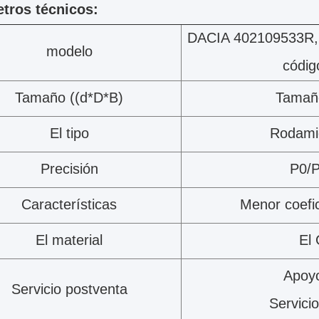
tros técnicos:
DACIA 402109533R, pa
modelo
códig
Tamaño ((d*D*B)
Tamañ
El tipo
Rodamie
Precisión
P0/
Características
Menor coefic
El material
El
Apoyo
Servicio postventa
Servicio