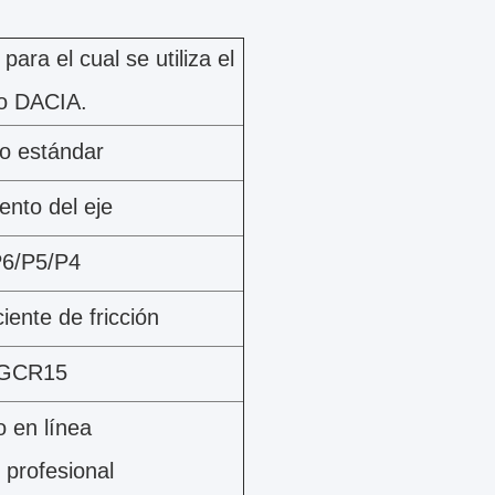
ra el cual se utiliza el
o DACIA.
o estándar
nto del eje
P6/P5/P4
iente de fricción
 GCR15
 en línea
 profesional