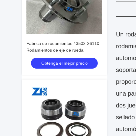
Un rod
Fabrica de rodamientos 43502-26110
rodamie
Rodamientos de eje de rueda
automot
Obtenga el mejor precio
soporta
proporc
una par
dos jue
sellado
automóv