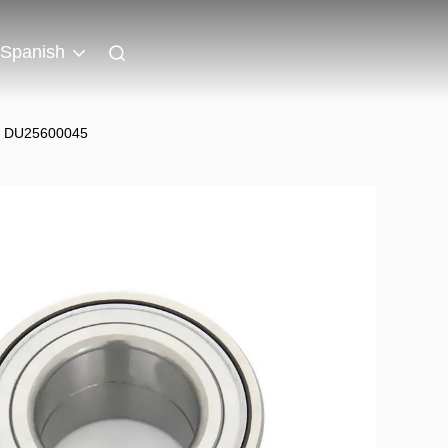
Spanish
3R DU25600045