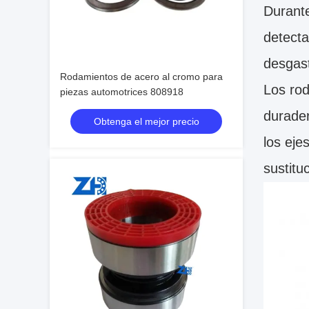
Durante
detecta
desgast
Rodamientos de acero al cromo para
Los rod
piezas automotrices 808918
durader
Obtenga el mejor precio
los eje
sustitu