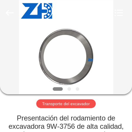
2026
ZhongHong
bearing
Co.,
LTD..
All
Rights
Reserved.
HOGAR
PRODUCTOS
SOBRE
NOSOTROS
VIAJE
DE
Transporte del excavador
LA
Presentación del rodamiento de
FÁBRICA
excavadora 9W-3756 de alta calidad,