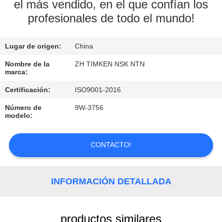
el más vendido, en el que confían los
profesionales de todo el mundo!
CONTROL
DE
Lugar de origen:
China
CALIDAD
Nombre de la
ZH TIMKEN NSK NTN
marca:
ÉNTRENOS
Certificación:
ISO9001-2016
EN
Número de
9W-3756
CONTACTO
modelo:
CON
CONTACTO!
NOTICIAS
INFORMACIÓN DETALLADA
PIDA
UNA
productos similares