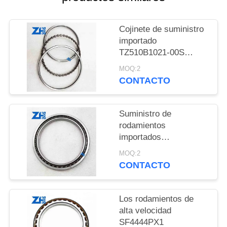
CITA
Cojinete de suministro
VR
importado
SHOW
TZ510B1021-00S
cojinetes divididos
MOQ:2
CONTACTO
MAPA
DEL
Suministro de
SITIO
rodamientos
importados
POLÍTICA
rodamientos
MOQ:2
TZ510B1021-00
CONTACTO
DE
TZ510B1021-00
PRIVACIDAD
Los rodamientos de
alta velocidad
SF4444PX1