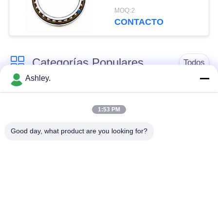
MOQ:2
CONTACTO
Categorías Populares
Todos
Ashley.
rodamiento de
rodamiento de
rodillos esféricos
rodillos cónicos
1:53 PM
Good day, what product are you looking for?
Rodamientos de
rodamiento de
bloques de
rodillos cilíndricos
almohadillas
rodamiento de bolas
Llevar recambios
Rodamiento de