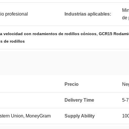
Min
io profesional
Industrias aplicables:
de 
,
ta velocidad con rodamientos de rodillos cónicos
GCR15 Rodamien
 de rodillos
Precio
Ne
Delivery Time
5-
Western Union, MoneyGram
Supply Ability
10