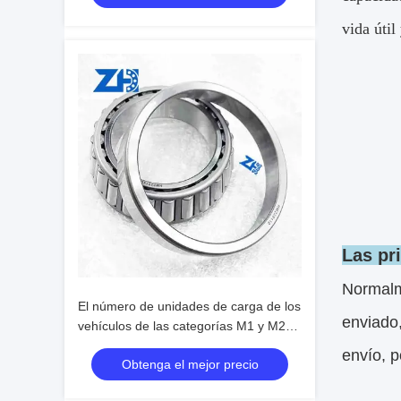
vida útil
Las pr
Normalm
El número de unidades de carga de los
enviado
vehículos de las categorías M1 y M2
es el número de unidades de carga de
envío, p
Obtenga el mejor precio
las categorías M1 y M2.