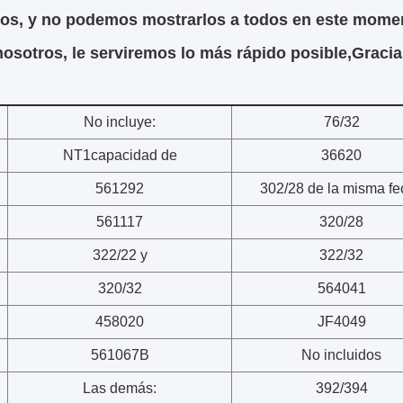
tos, y no podemos mostrarlos a todos en este momen
osotros, le serviremos lo más rápido posible,Gracias.
No incluye:
76/32
NT1capacidad de
36620
561292
302/28 de la misma fe
561117
320/28
322/22 y
322/32
320/32
564041
458020
JF4049
561067B
No incluidos
Las demás:
392/394