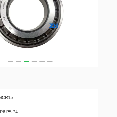
 GCR15
 P6 P5 P4