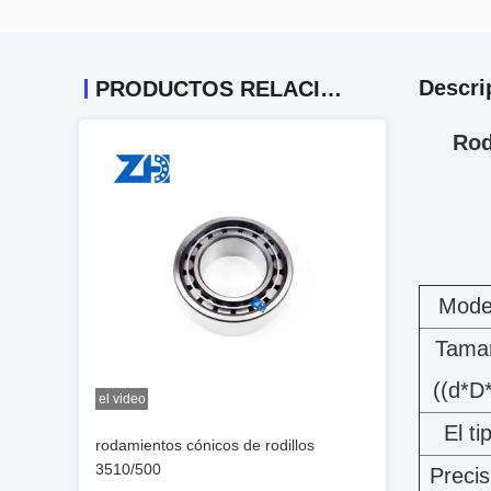
Descri
PRODUCTOS RELACIONADOS
Rod
Mode
Tama
((d*D
el video
El ti
rodamientos cónicos de rodillos
3510/500
Precis