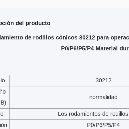
pción del producto
amiento de rodillos cónicos 30212 para operac
P0/P6/P5/P4 Material du
lo
30212
ño
normalidad
*B)
po
Los rodamientos de rodillos
ión
P0/P6/P5/P4