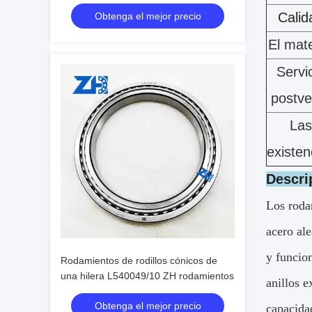
Calid
Obtenga el mejor precio
El mate
Servi
postve
Las
existen
Descri
Los rodam
acero ale
y funcion
Rodamientos de rodillos cónicos de
una hilera L540049/10 ZH rodamientos
anillos e
Obtenga el mejor precio
capacida