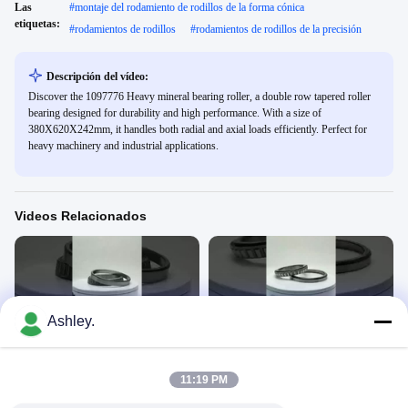
Las
#
montaje del rodamiento de rodillos de la forma cónica
etiquetas:
#
rodamientos de rodillos
#
rodamientos de rodillos de la precisión
Descripción del vídeo:
Discover the 1097776 Heavy mineral bearing roller, a double row tapered roller
bearing designed for durability and high performance. With a size of
380X620X242mm, it handles both radial and axial loads efficiently. Perfect for
heavy machinery and industrial applications.
Videos Relacionados
Ashley.
00:15
00:15
Rodamiento de rodillos
Rodamiento de rodillos
圆锥滚子轴承
圆锥滚子轴承
11:19 PM
June 21, 2024
June 21, 2024